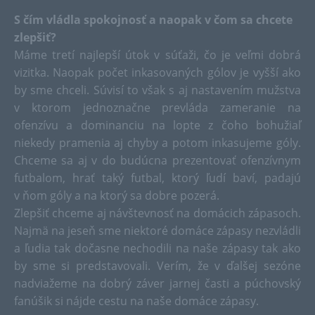
S čím vládla spokojnosť a naopak v čom sa chcete
zlepšiť?
Máme tretí najlepší útok v súťaži, čo je veľmi dobrá
vizitka. Naopak počet inkasovaných gólov je vyšší ako
by sme chceli. Súvisí to však s aj nastavením mužstva
v ktorom jednoznačne prevláda zameranie na
ofenzívu a dominanciu na lopte z čoho bohužiaľ
niekedy pramenia aj chyby a potom inkasujeme góly.
Chceme sa aj v do budúcna prezentovať ofenzívnym
futbalom, hrať taký futbal, ktorý ľudí baví, padajú
v ňom góly a na ktorý sa dobre pozerá.
Zlepšiť chceme aj návštevnosť na domácich zápasoch.
Najmä na jeseň sme niektoré domáce zápasy nezvládli
a ľudia tak dočasne nechodili na naše zápasy tak ako
by sme si predstavovali. Verím, že v ďalšej sezóne
nadviažeme na dobrý záver jarnej časti a púchovský
fanúšik si nájde cestu na naše domáce zápasy.