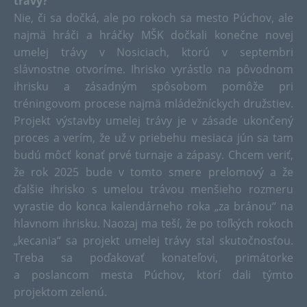
trávy?
Nie, či sa dočká, ale po rokoch sa mesto Púchov, ale
najmä hráči a hráčky MŠK dočkali konečne novej
umelej trávy v Nosiciach, ktorú v septembri
slávnostne otvoríme. Ihrisko vyrástlo na pôvodnom
ihrisku a zásadným spôsobom pomôže pri
tréningovom procese najmä mládežníckych družstiev.
Projekt výstavby umelej trávy je v zásade ukončený
proces a verím, že už v priebehu mesiaca jún sa tam
budú môcť konať prvé turnaje a zápasy. Chcem veriť,
že rok 2025 bude v tomto smere prelomový a že
ďalšie ihrisko s umelou trávou menšieho rozmeru
vyrastie do konca kalendárneho roka „za bránou“ na
hlavnom ihrisku. Naozaj ma teší, že po toľkých rokoch
„kecania“ sa projekt umelej trávy stal skutočnosťou.
Treba sa poďakovať konateľovi, primátorke
a poslancom mesta Púchov, ktorí dali týmto
projektom zelenú.