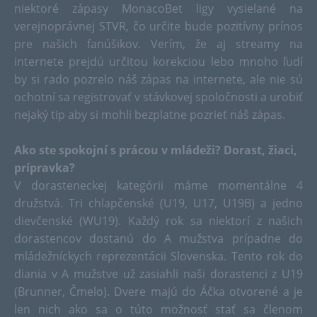
niektoré zápasy MonacoBet ligy vysielané na
verejnoprávnej STVR, čo určite bude pozitívny prínos
pre našich fanúšikov. Verím, že aj streamy na
internete prejdú určitou korekciou lebo mnoho ľudí
by si rado pozrelo náš zápas na internete, ale nie sú
ochotní sa registrovať v stávkovej spoločnosti a urobiť
nejaký tip aby si mohli bezplatne pozrieť náš zápas.
Ako ste spokojní s prácou v mládeži? Dorast, žiaci,
prípravka?
V dorasteneckej kategórii máme momentálne 4
družstvá. Tri chlapčenské (U19, U17, U19B) a jedno
dievčenské (WU19). Každý rok sa niektorí z našich
dorastencov dostanú do A mužstva prípadne do
mládežníckych reprezentácii Slovenska. Tento rok do
diania v A mužstve už zasiahli naši dorastenci z U19
(Brunner, Čmelo). Dvere majú do Áčka otvorené a je
len nich ako sa o túto možnosť stať sa členom