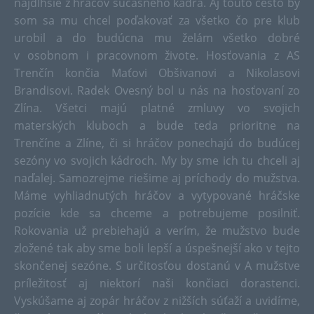
najdlhšie z hráčov súčasného kádra. Aj touto cesto by
som sa mu chcel poďakovať za všetko čo pre klub
urobil a do budúcna mu želám všetko dobré
v osobnom i pracovnom živote. Hosťovania z AS
Trenčín končia Maťovi Obšivanovi a Nikolasovi
Brandisovi. Radek Ovesný bol u nás na hosťovaní zo
Zlína. Všetci majú platné zmluvy vo svojich
materských kluboch a bude teda prioritne na
Trenčíne a Zlíne, či si hráčov ponechajú do budúcej
sezóny vo svojich kádroch. My by sme ich tu chceli aj
naďalej. Samozrejme riešime aj príchody do mužstva.
Máme vyhliadnutých hráčov a vytypované hráčske
pozície kde sa chceme a potrebujeme posilniť.
Rokovania už prebiehajú a verím, že mužstvo bude
zložené tak aby sme boli lepší a úspešnejší ako v tejto
skončenej sezóne. S určitosťou dostanú v A mužstve
príležitosť aj niektorí naši končiaci dorastenci.
Vyskúšame aj zopár hráčov z nižších súťaží a uvidíme,