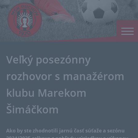
Veľký posezónny
rozhovor s manažérom
klubu Marekom
Šimáčkom
Ako by ste zhodnotili jarnú časť súťaže a sezónu