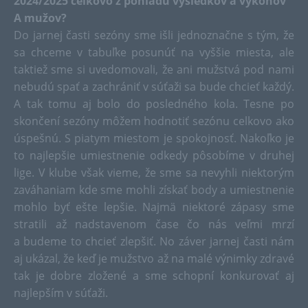
2024/2025 celkovo z pohľadu výsledkov a výkonov
A mužov?
Do jarnej časti sezóny sme išli jednoznačne s tým, že
sa chceme v tabuľke posunúť na vyššie miesta, ale
taktiež sme si uvedomovali, že ani mužstvá pod nami
nebudú spať a zachrániť v súťaži sa bude chcieť každý.
A tak tomu aj bolo do posledného kola. Tesne po
skončení sezóny môžem hodnotiť sezónu celkovo ako
úspešnú. S piatym miestom je spokojnosť. Nakoľko je
to najlepšie umiestnenie odkedy pôsobíme v druhej
lige. V klube však vieme, že sme sa nevyhli niektorým
zaváhaniam kde sme mohli získať body a umiestnenie
mohlo byť ešte lepšie. Najmä niektoré zápasy sme
stratili až nadstavenom čase čo nás veľmi mrzí
a budeme to chcieť zlepšiť. No záver jarnej časti nám
aj ukázal, že keď je mužstvo až na malé výnimky zdravé
tak je dobre zložené a sme schopní konkurovať aj
najlepším v súťaži.