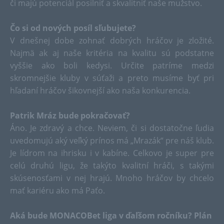
či majú potenciál posilniť a skvalitniť naše mužstvo.
Čo si od nových posíl sľubujete?
V dnešnej dobe zohnať dobrých hráčov je zložité.
Najmä ak aj naše kritéria na kvalitu sú podstatne
vyššie ako boli kedysi. Určite patríme medzi
skromnejšie kluby v súťaži a preto musíme byť pri
hľadaní hráčov šikovnejší ako naša konkurencia.
Patrik Mráz bude pokračovať?
Áno. Je zdravý a chce. Neviem, či si dostatočne ľudia
uvedomujú aký veľký prínos má „Mrazák“ pre náš klub.
Je lídrom na ihrisku i v kabíne. Celkovo je super pre
celú druhú ligu, že takýto kvalitní hráči, s takými
skúsenosťami v nej hrajú. Mnoho hráčov by chcelo
mať kariéru ako má Paťo.
Aká bude MONACOBet liga v ďaľšom ročníku? Plán