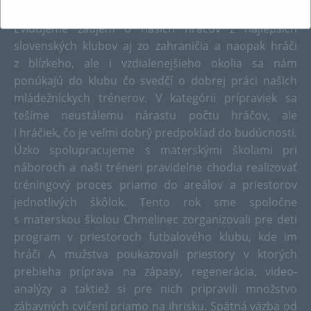
posledného kola hrala o majstrovskú skupinu.
Evidujeme záujem o našich hráčov z najlepších
slovenských klubov aj zo zahraničia a naopak hráči
z blízkeho, ale i vzdialenejšieho okolia sa nám
ponúkajú do klubu čo svedčí o dobrej práci našich
mládežníckych trénerov. V kategórii prípraviek sa
tešíme neustálemu nárastu počtu hráčov, ale
i hráčiek, čo je veľmi dobrý predpoklad do budúcnosti.
Úzko spolupracujeme s materskými školami pri
náboroch a naši tréneri pravidelne chodia realizovať
tréningový proces priamo do areálov a priestorov
jednotlivých škôlok. Tento rok sme spoločne
s materskou školou Chmelinec zorganizovali pre deti
program v priestoroch futbalového klubu, kde im
hráči A mužstva poukazovali priestory v ktorých
prebieha príprava na zápasy, regenerácia, video-
analýzy a taktiež si pre nich pripravili množstvo
zábavných cvičení priamo na ihrisku. Spätná väzba od