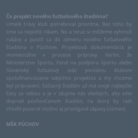
Čo projekt nového futbalového štadióna?
Umelé trávy klub potreboval prioritne. Bez toho by
sme sa nepohli nikam. No a teraz si môžeme vyhrnúť
rukávy a pustiť sa do zámeru nového futbalového
štadióna v Púchove. Projektová dokumentácia je
momentálne v procese prípravy. Verím, že
Ministerstvo športu, Fond na podporu športu alebo
Slovenský futbalový zväz ponúknu klubom
spolufinancovanie takýchto projektov a my chceme
byť pripravení. Súčasný štadión už má svoje najlepšie
časy za sebou a je v záujme nás všetkých, aby sme
dopriali púchovčanom štadión, na ktorý by radi
chodili pozerať možno aj prvoligové zápasy (úsmev).
MŠK PÚCHOV