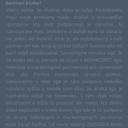
partneri klubu?
Všetci vieme, že dnešná doba je ťažká. Podnikatelia
majú svoje problémy takže, zháňať a presviedčať
sponzorov aby klub podporovali je náročné. Aj
samosprávy majú problémy a každé euro sa obracia
nie jeden, ale dvakrát. Klub je, ale stabilizovaný a naši
partneri pri nás stoja aj týchto ťažkých časoch začo im
patrí veľké poďakovanie. Samozrejme netreba tajiť, že
do klubu idú aj peniaze za účasť v MONACOBET lige.
Televízne a marketingové partnerstvá pre skromnejší
klub ako Púchov znamenajú výraznú pomoc.
Samozrejme v Niké lige je táto podpora niekoľko
násobne vyššia a niekde som čítal, že druhá liga je
najdrahšia súťaž na Slovensku. S tým však vôbec
nesúhlasím a môže to povedať len niekto, kto dlhšiu
dobu nepôsobil v tretej-štvrtej lige kde je tá podpora
zo strany televíznych a marketingových partnerov
malá ba až žiadna. Od novej sezóny 2025/2026 budú