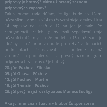
prípravy je hotový? Máte už presný zoznam
prípravných zápasov?
Tak v prvom rade dúfam, že liga bude so 16-imi
účastníkmi. Model so 14 mužstvami nieje ideálny. Hrať
14 zápasov na jeseň a 12 na jar je málo. Po
reorganizácii tretích líg by mali vypadávať traja
účastníci takže myslím, že model so 16 mužstvami je
ideálny. Letná príprava bude prebiehať v domácich
podmienkach. Pripravovať sa budeme najmä
v domácich podmienkach a presný harmonogram
prípravných zápasov už je hotový:
28. jún Púchov – Zlínsko
05. júl Opava - Púchov
12. júl Púchov – Martin
19. júl Trenčín - Púchov
26. júl prvý majstrovský zápas MonacoBet ligy
Aká je finančná situácia v klube? Čo sponzori a