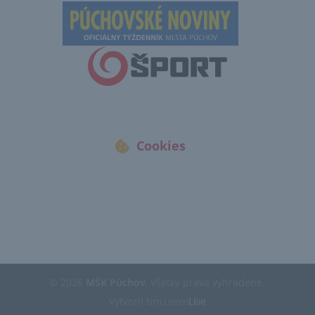
Cookies
© 2026
MŠK Púchov
, Všetky práva vyhradené.
Vytvoril tím