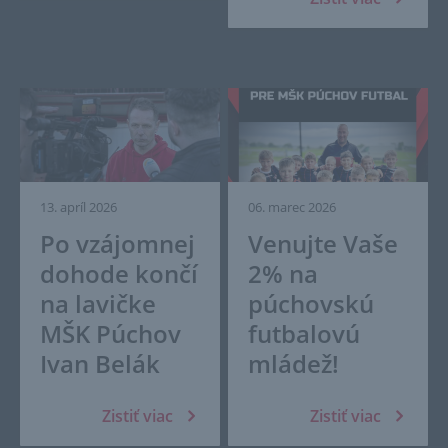
13. apríl 2026
06. marec 2026
Po vzájomnej
Venujte Vaše
dohode končí
2% na
na lavičke
púchovskú
MŠK Púchov
futbalovú
Ivan Belák
mládež!
Zistiť viac
Zistiť viac