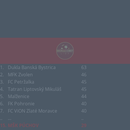
1.
Dukla Banská Bystrica
63
2.
MFK Zvolen
46
3.
FC Petržalka
45
4.
Tatran Liptovský Mikuláš
45
5.
Malženice
44
6.
FK Pohronie
40
7.
FC ViON Zlaté Moravce
40
..
...
..
15.
MŠK PÚCHOV
29