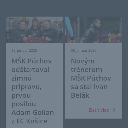
12. január 2026
03. január 2026
MŠK Púchov
Novým
odštartoval
trénerom
zimnú
MŠK Púchov
prípravu,
sa stal Ivan
prvou
Belák
posilou
Zistiť viac
Adam Golian
z FC Košice