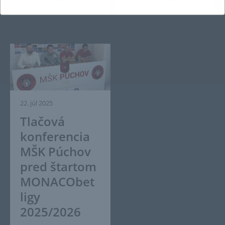
22. júl 2025
Tlačová
konferencia
MŠK Púchov
pred štartom
MONACObet
ligy
2025/2026