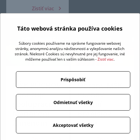
Zistiť viac
Táto webová stránka používa cookies
Súbory cookies používame na správne fungovanie webovej
stránky, anonymnú analýzu návštevnosti a vylepšovanie našich
stránok. Niektoré Cookies sú nevyhnutné pre jej fungovanie, iné
môžeme používať len s vaším súhlasom -
Zistiť viac
.
24. september 2025
12. september 2025
Prispôsobiť
MŠK PÚCHOV
Obranu MŠK
ukončuje
Púchov
spoluprácu s
posilní
Odmietnuť všetky
Mariánom
Branislav
Zimenom
Sluka
Akceptovať všetky
Zistiť viac
Zistiť viac