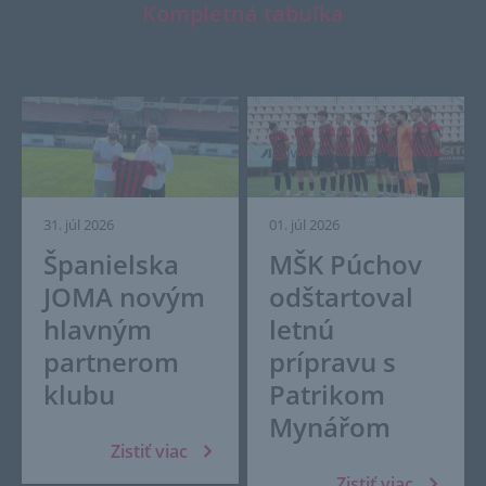
Kompletná tabuľka
31. júl 2026
01. júl 2026
Španielska
MŠK Púchov
JOMA novým
odštartoval
hlavným
letnú
partnerom
prípravu s
klubu
Patrikom
Mynářom
Zistiť viac
Zistiť viac