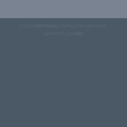
© 2026
MŠK Púchov
, Všetky práva vyhradené.
Vytvoril tím