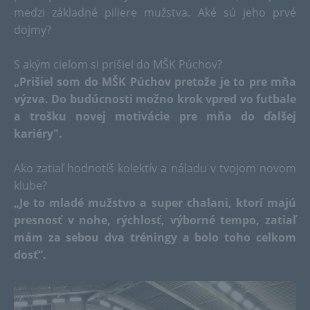
medzi základné piliere mužstva. Aké sú jeho prvé
dojmy?
S akým cieľom si prišiel do MŠK Púchov?
„Prišiel som do MŠK Púchov pretože je to pre mňa
výzva. Do budúcnosti možno krok vpred vo futbale
a trošku novej motivácie pre mňa do ďalšej
kariéry".
Ako zatiaľ hodnotíš kolektív a náladu v tvojom novom
klube?
„Je to mladé mužstvo a super chalani, ktorí majú
presnosť v nohe, rýchlosť, výborné tempo, zatiaľ
mám za sebou dva tréningy a bolo toho celkom
dosť“.