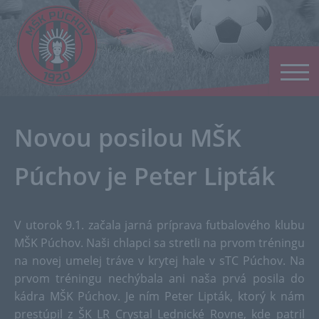
Novou posilou MŠK
Púchov je Peter Lipták
V utorok 9.1. začala jarná príprava futbalového klubu
MŠK Púchov. Naši chlapci sa stretli na prvom tréningu
na novej umelej tráve v krytej hale v sTC Púchov. Na
prvom tréningu nechýbala ani naša prvá posila do
kádra MŠK Púchov. Je ním Peter Lipták, ktorý k nám
prestúpil z ŠK LR Crystal Lednické Rovne, kde patril