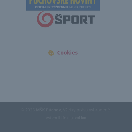
Cookies
© 2026
MŠK Púchov
, Všetky práva vyhradené.
Vytvoril tím