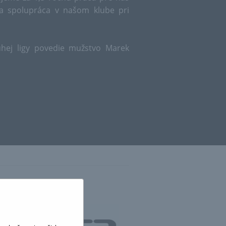
šia spolupráca v našom klube pri
uhej ligy povedie mužstvo Marek