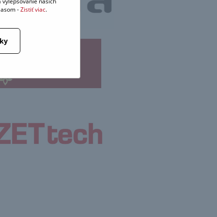
 vylepšovanie našich
hlasom -
Zistiť viac
.
tky