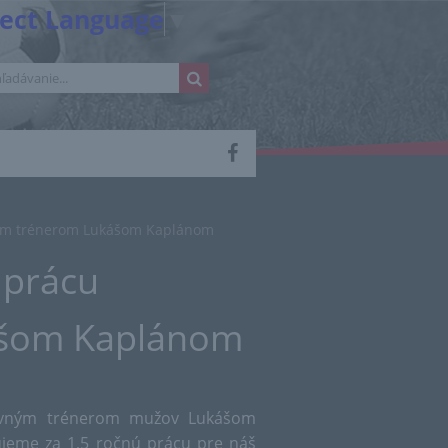
lect Language
▼
ným trénerom Lukášom Kaplánom
uprácu
ášom Kaplánom
lavným trénerom mužov Lukášom
jeme za 1,5 ročnú prácu pre náš