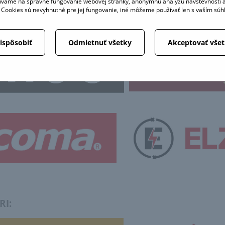
ívame na správne fungovanie webovej stránky, anonymnú analýzu návštevnosti a
é Cookies sú nevyhnutné pre jej fungovanie, iné môžeme používať len s vaším sú
ispôsobiť
Odmietnuť všetky
Akceptovať vše
ERI: