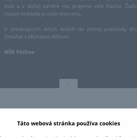
klub a v ďalšej kariére mu prajeme veľa šťastia. Ďal
rozvoji mládeže je stále otvorená.
V zostávajúcich dvoch kolách do zimnej prestávky dr
Šimáček s Michalom Riškom.
MŠK Púchov
↑
RTNERI:
Táto webová stránka používa cookies