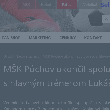
Se
MŠK
Hokej
Futbal
Volejbal
FAN SHOP
MARKETING
CENNÍKY
KONTAKT
Úvod
Tlačové správy
MŠK Púchov ukončil spoluprácu s hlav
/
/
MŠK Púchov ukončil spol
s hlavným trénerom Luk
Vedenie futbalového klubu ukončilo spoluprácu s h
Kaplánom utorok 2. novembra. Lukášovi Kaplánovi ďaku